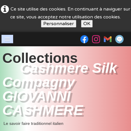
Ce site utilise des cookies. En continuant à naviguer sur
ce site, vous acceptez notre utilisation des cookies.
Personnaliser
OK
Accueil
Collections
Société
Cashmere Silk
boutique
Compagny
guide achat
GIOVANNI
Nos stands
CASHMERE
contact
Le savoir faire traditionnel italien