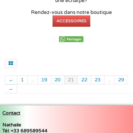
une écharpe?
Rendez-vous dans notre boutique
ACCESSOIRES
Partager
←
1
...
19
20
21
22
23
...
29
→
Contact
Nathalie
Tél: +33 689589544