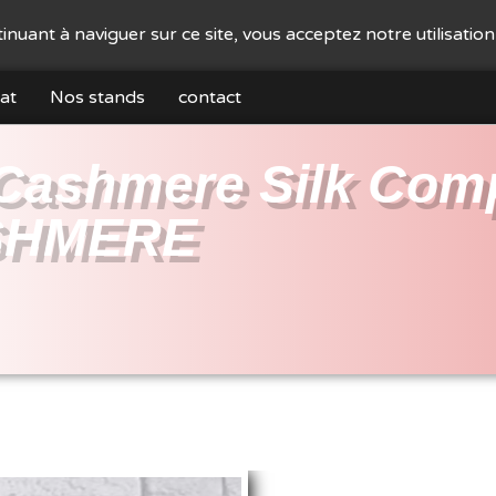
ntinuant à naviguer sur ce site, vous acceptez notre utilisatio
at
Nos stands
contact
Cashmere Silk Com
SHMERE