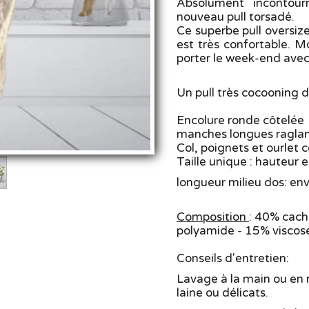
Absolument incontour
nouveau pull torsadé.
Ce superbe pull oversize
est très confortable. M
porter le week-end avec 
Un pull très cocooning d
Encolure ronde côtelée
manches longues ragla
Col, poignets et ourlet 
Taille unique : hauteur 
longueur milieu dos: en
Composition
: 40% cach
polyamide - 15% viscos
Conseils d'entretien:
Lavage à la main ou en
laine ou délicats.