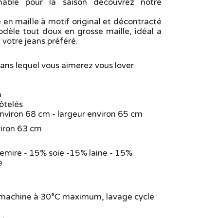
nable pour la saison découvrez notre
 en maille à motif original et décontracté
odèle tout doux en grosse maille, idéal a
votre jeans préféré.
ans lequel vous aimerez vous lover.
n
côtelés
environ 68 cm - largeur environ 65 cm
viron 63 cm
emire - 15% soie -15% laine - 15%
e
 machine à 30°C maximum, lavage cycle