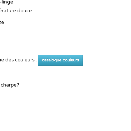
-linge
rature douce.
ze
ue des couleurs :
catalogue couleurs
 écharpe?