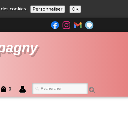
n des cookies.
Personnaliser
OK
pagny
0