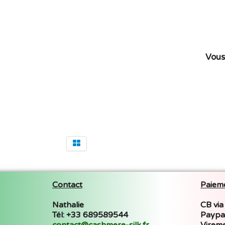
Vous 
Contact
Paieme
Nathalie
CB via
Tél: +33 689589544
Paypa