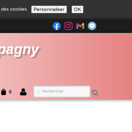
n des cookies.
Personnaliser
OK
pagny
0