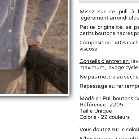
Misez sur ce pull à 
légèrement arrondi ultr
Petite originalité, sa
petits boutons nacrés po
Composition :
40% cache
viscose
Conseils d'entretien:
lav
maximum, lavage cycle l
Ne pas mettre au sèche
Repassage au fer tempe
Modèle : Pull boutons d
Référence : 2205
Taille Unique
Coloris - 22 couleurs
Vous doutez sur le coloris
N'hésitez pas a consulte