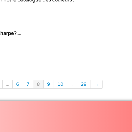
harpe?....
...
6
7
8
9
10
...
29
→