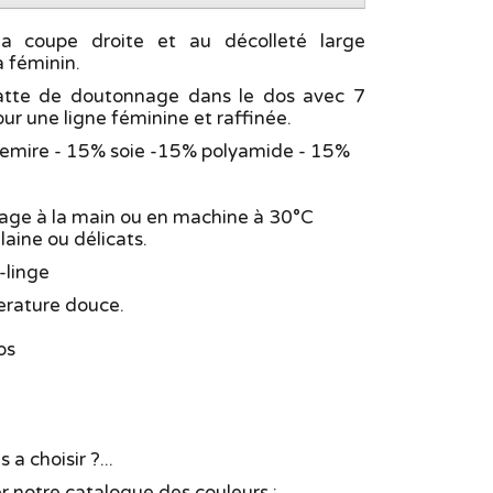
la coupe droite et au décolleté large
a féminin.
 patte de doutonnage dans le dos avec 7
ur une ligne féminine et raffinée.
mire - 15% soie -15% polyamide - 15%
age à la main ou en machine à 30°C
aine ou délicats.
-linge
rature douce.
os
 a choisir ?...
r notre catalogue des couleurs :