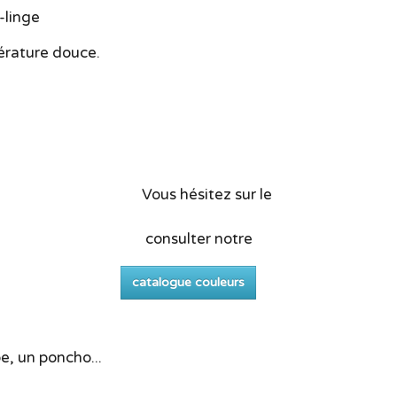
-linge
rature douce.
sitez sur le
ter notre
e des couleurs :
catalogue couleurs
e, un poncho...