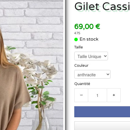
Gilet Cass
69,00 €
475
En stock
Taille
Couleur
Quantité
−
+