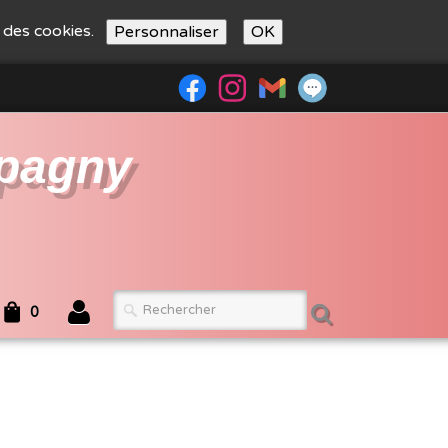
n des cookies.
Personnaliser
OK
pagny
0