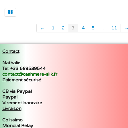
←
1
2
3
4
5
...
11
Contact
Nathalie
Tél: +33 689589544
contact@cashmere-silk.fr
Paiement sécurisé
CB via Paypal
Paypal
Virement bancaire
Livraison
Colissimo
Mondial Relay