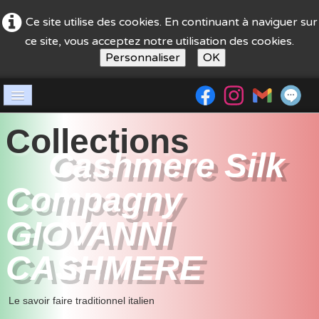
Ce site utilise des cookies. En continuant à naviguer sur
ce site, vous acceptez notre utilisation des cookies.
Personnaliser
OK
Accueil
Collections
Société
Cashmere Silk
boutique
Compagny
guide achat
GIOVANNI
Nos stands
CASHMERE
contact
Le savoir faire traditionnel italien