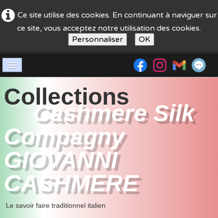
Ce site utilise des cookies. En continuant à naviguer sur
ce site, vous acceptez notre utilisation des cookies.
Personnaliser
OK
Accueil
Collections
Société
Cashmere Silk
boutique
Compagny
guide achat
GIOVANNI
Nos stands
CASHMERE
contact
Le savoir faire traditionnel italien